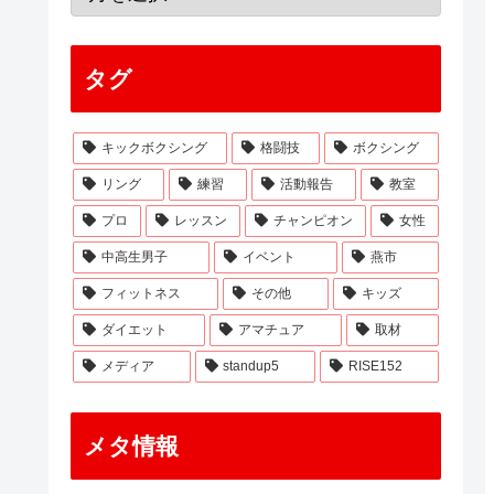
タグ
キックボクシング
格闘技
ボクシング
リング
練習
活動報告
教室
プロ
レッスン
チャンピオン
女性
中高生男子
イベント
燕市
フィットネス
その他
キッズ
ダイエット
アマチュア
取材
メディア
standup5
RISE152
メタ情報