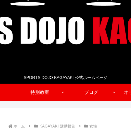
SPORTS DOJO KAGAYAKI 公式ホームページ
特別教室
ブログ
オ
ホーム
KAGAYAKI 活動報告
女性