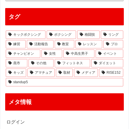
タグ
キックボクシング
ボクシング
格闘技
リング
練習
活動報告
教室
レッスン
プロ
チャンピオン
女性
中高生男子
イベント
燕市
その他
フィットネス
ダイエット
キッズ
アマチュア
取材
メディア
RISE152
standup5
メタ情報
ログイン