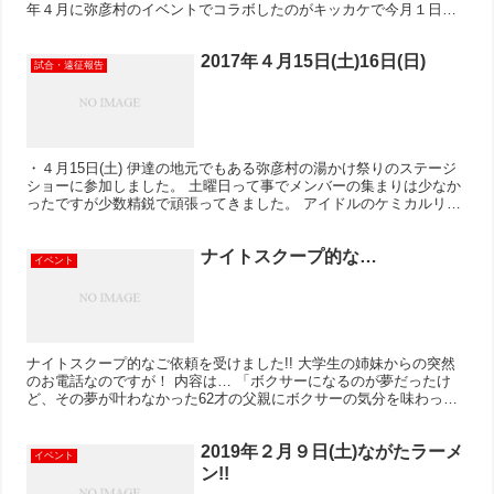
年４月に弥彦村のイベントでコラボしたのがキッカケで今月１日に
開催されたワンマンライブのサポート企...
2017年４月15日(土)16日(日)
試合・遠征報告
・４月15日(土) 伊達の地元でもある弥彦村の湯かけ祭りのステージ
ショーに参加しました。 土曜日って事でメンバーの集まりは少なか
ったですが少数精鋭で頑張ってきました。 アイドルのケミカルリア
クションの皆さんとのコラボは盛り上がりましたよ(^...
ナイトスクープ的な…
イベント
ナイトスクープ的なご依頼を受けました!! 大学生の姉妹からの突然
のお電話なのですが！ 内容は… 「ボクサーになるのが夢だったけ
ど、その夢が叶わなかった62才の父親にボクサーの気分を味わって
もらって記念の撮影がしたい」 なんと親孝行な話で(^...
2019年２月９日(土)ながたラーメ
イベント
ン!!