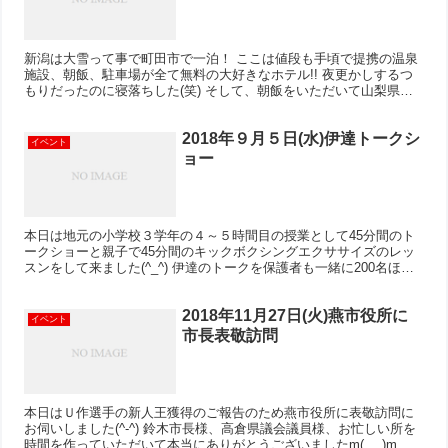
新潟は大雪って事で町田市で一泊！ ここは値段も手頃で提携の温泉
施設、朝飯、駐車場が全て無料の大好きなホテル!! 夜更かしするつ
もりだったのに寝落ちした(笑) そして、朝飯をいただいて山梨県は
甲府に遠征(^.^) 甲府では伊達が現役時代に同じ...
2018年９月５日(水)伊達トークシ
イベント
ョー
本日は地元の小学校３学年の４～５時間目の授業として45分間のト
ークショーと親子で45分間のキックボクシングエクササイズのレッ
スンをして来ました(^_^) 伊達のトークを保護者も一緒に200名ほど
で楽しく聞いていただけて良かったです。 UMA...
2018年11月27日(火)燕市役所に
イベント
市長表敬訪問
本日はＵ作選手の新人王獲得のご報告のため燕市役所に表敬訪問に
お伺いしました(^-^) 鈴木市長様、高倉県議会議員様、お忙しい所を
時間を作っていただいて本当にありがとうございましたm(_ _)m 集