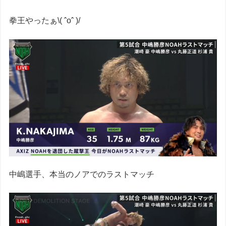
拳王やったぁ\( ˆoˆ )/
中嶋選手、本当のノアでのラストマッチ