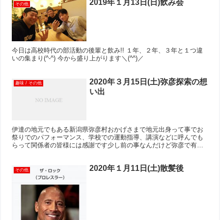
2019年１月13日(日)飲み会
その他
今日は高校時代の部活動の後輩と飲み!! １年、２年、３年と１つ違
いの集まり(^-^) 今から盛り上がります＼(^^)／
2020年３月15日(土)弥彦探索の想
趣味 / その他
い出
伊達の地元でもある新潟県弥彦村おかげさまで地元出身って事でお
祭りでのパフォーマンス、学校での運動指導、講演などに呼んでも
らって関係者の皆様には感謝です少し前の事なんだけど弥彦で有名
な大木〈たこけやき〉を見に行ったのですそのとなりにあるお寺
に...
2020年１月11日(土)散髪後
その他