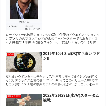
ロードショーの映画ジュマンジのCMで俳優のドウェイン・ジョンソ
ン(アメリカのプロレス団体WWEのスーパースターでもあるザ・ロ
ック)を観て１年振りに髪をスキンヘッドに近いくらいの１ミリ坊主
に(^.^) ロック様みたいにかっこよくなるわけもなく...
2019年10月３日(木)立ち食いウド
その他
ン!!
立ち食いウドン食べに来たナウ(^.^) 座敷に座って食うけどね(笑) や
っぱりデラックス全部のせ＼(^^)／ 560円でこのボリューム!!!! ウマ
しカテお(^_^)v 工場の祭典モデルの車あった(^o^) かっこいいね～!!
2022年2月23日(水/祝)スターダム
趣味 / その他
観戦