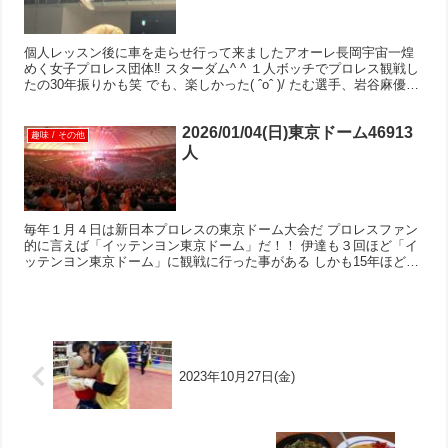
個人レッスン後に車を走らせ行って来ましたアオーレ長岡宇宙一煌
めく女子プロレス団体‼︎ スターダム^ ^ １人ボッチでプロレス観戦し
たの30年振りかも笑 でも、楽しかった( ˆoˆ )/ たむ選手、岩谷麻優選
手のオーラ半端ない！ なつぽい選手...
2026/01/04(日)東京ドーム46913
趣味 / その他
人
毎年１月４日は新日本プロレスの東京ドーム大会だ プロレスファン
的に言えば「イッテンヨン東京ドーム」だ！！ 伊達も３回ほど「イ
ッテンヨン東京ドーム」に観戦に行った事がある しかも15年ほど前
に奇跡的にドームに向かってるときに高坂SAのトイレで...
2023年10月27日(金)