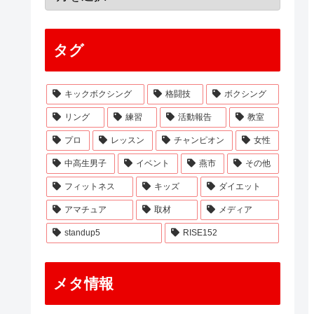
タグ
キックボクシング
格闘技
ボクシング
リング
練習
活動報告
教室
プロ
レッスン
チャンピオン
女性
中高生男子
イベント
燕市
その他
フィットネス
キッズ
ダイエット
アマチュア
取材
メディア
standup5
RISE152
メタ情報