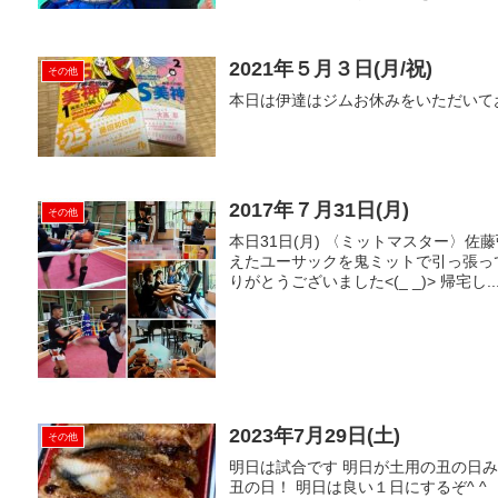
2021年５月３日(月/祝)
その他
本日は伊達はジムお休みをいただいておりま
2017年７月31日(月)
その他
本日31日(月) 〈ミットマスター〉佐藤弘
えたユーサックを鬼ミットで引っ張って
りがとうございました<(_ _)> 帰宅し..
2023年7月29日(土)
その他
明日は試合です 明日が土用の丑の日
丑の日！ 明日は良い１日にするぞ^ ^