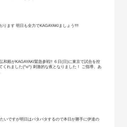
す 明日も全力でKAGAYAKIましょう‼︎‼︎
和殿がKAGAYAKI緊急参戦!! ６日(日)に東京で試合を控
くれました(^o^) 刺激的な夜となりました！ ご指導、あ
.
みたいですが明日はバタバタするので本日が勝手に伊達の