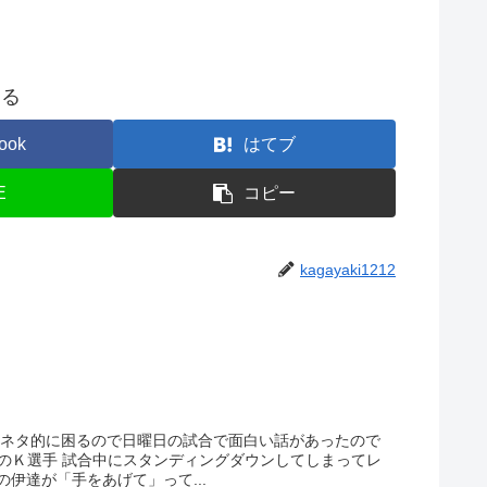
する
ook
はてブ
E
コピー
kagayaki1212
 ネタ的に困るので日曜日の試合で面白い話があったので
年生のＫ選手 試合中にスタンディングダウンしてしまってレ
伊達が「手をあげて」って...