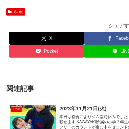
その他
シェア
X
Faceb
Pocket
LIN
関連記事
2023年11月21日(火)
その他
本日は都合によりジム臨時休みでした
載せます KAGAYAKI所属の小学３
フリーのカウントが進む中をセコンドの