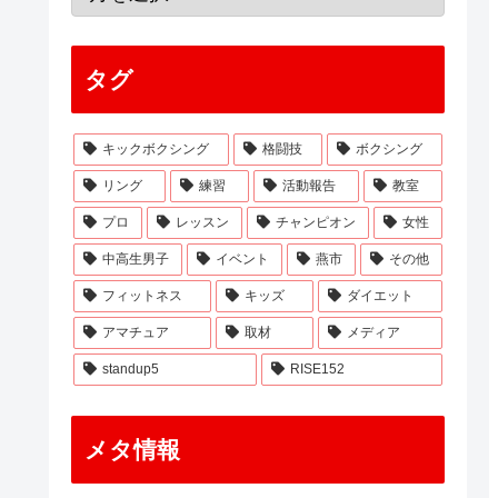
タグ
キックボクシング
格闘技
ボクシング
リング
練習
活動報告
教室
プロ
レッスン
チャンピオン
女性
中高生男子
イベント
燕市
その他
フィットネス
キッズ
ダイエット
アマチュア
取材
メディア
standup5
RISE152
メタ情報