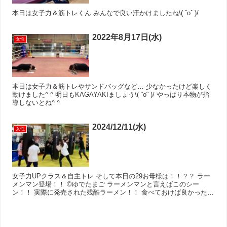
本日は女子力＆筋トレくん みんなで良い汗かけましたね\( ˆoˆ )/
2022年8月17日(水)
女性
本日は女子力＆筋トレやサンドバッグなど… 少なかったけど楽しく
動けました^ ^ 明日もKAGAYAKIましょう\( ˆoˆ )/ やっぱり本物が指
導しないとね^ ^
2024/12/11(水)
女性
女子力UPクラス＆自主トレ そして本日の29お母様は！！？？ ラー
メンマン登場！！ ©️ゆでたまご ラーメンマンと言えばこのシー
ン！！ 実際に発売された残酷ラーメン！！ 食べておけば良かった笑
©️東映アニメーション スピンオフ作品 たたか...