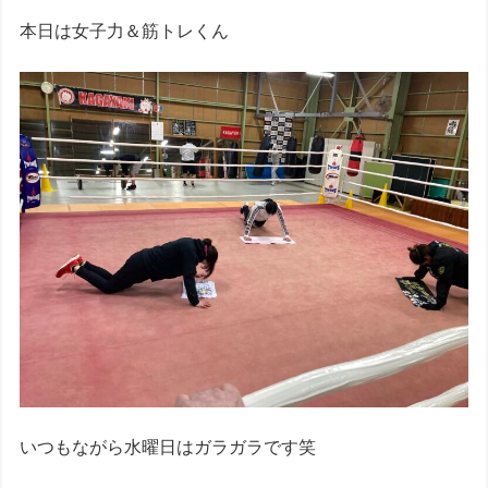
本日は女子力＆筋トレくん
いつもながら水曜日はガラガラです笑