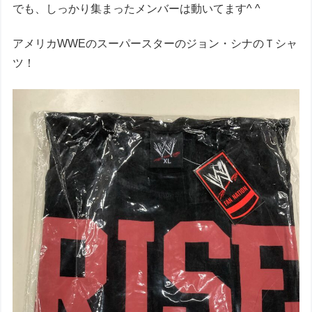
でも、しっかり集まったメンバーは動いてます^ ^
アメリカWWEのスーパースターのジョン・シナのＴシャ
ツ！