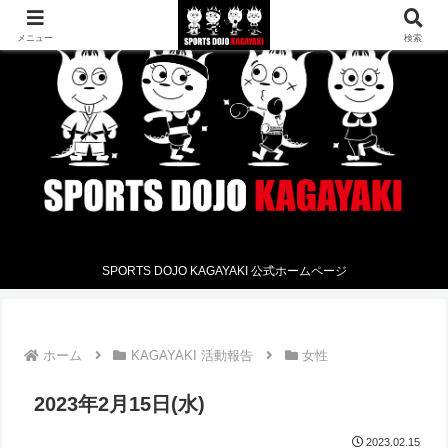
メニュー
検索
SPORTS DOJO KAGAYAKI 公式ホームページ
ホーム
KAGAYAKI 活動報告
女性
2023年2月15日(水)
2023.02.15