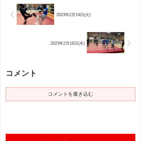
2023年2月14日(火)
2023年2月16日(木)
コメント
コメントを書き込む