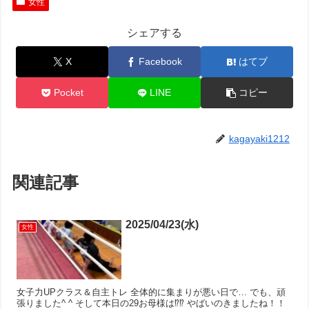
女性
シェアする
X
Facebook
はてブ
Pocket
LINE
コピー
kagayaki1212
関連記事
2025/04/23(水)
女性
女子力UPクラス＆自主トレ 全体的に集まりが悪い日で… でも、頑
張りました^ ^ そして本日の29お母様は⁉︎⁉︎ やばいのきましたね！！