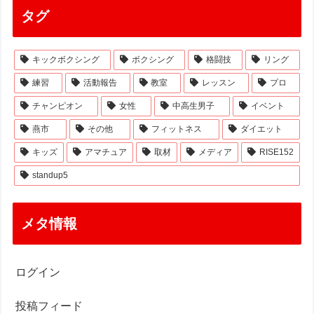
タグ
キックボクシング
ボクシング
格闘技
リング
練習
活動報告
教室
レッスン
プロ
チャンピオン
女性
中高生男子
イベント
燕市
その他
フィットネス
ダイエット
キッズ
アマチュア
取材
メディア
RISE152
standup5
メタ情報
ログイン
投稿フィード