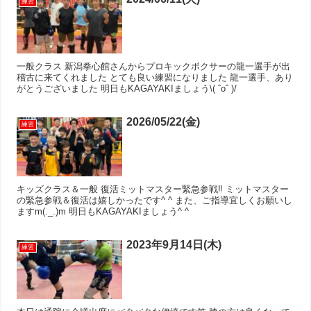
練習
一般クラス 新潟拳心館さんからプロキックボクサーの龍一選手が出
稽古に来てくれました とても良い練習になりました 龍一選手、あり
がとうございました 明日もKAGAYAKIましょう\( ˆoˆ )/
2026/05/22(金)
練習
キッズクラス＆一般 復活ミットマスター緊急参戦‼︎ ミットマスター
の緊急参戦＆復活は嬉しかったです^ ^ また、ご指導宜しくお願いし
ますm(._.)m 明日もKAGAYAKIましょう^ ^
2023年9月14日(木)
練習