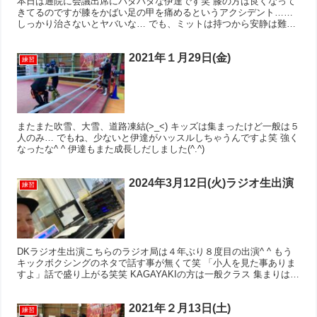
本日は通院に会議出席にバタバタな伊達です笑 膝の方は良くなって
きてるのですが膝をかばい足の甲を痛めるというアクシデント……
しっかり治さないとヤバいな… でも、ミットは持つから安静は難し
いナリ、コロ助なり 会議の方では10月に燕市のイベント...
2021年１月29日(金)
練習
またまた吹雪、大雪、道路凍結(>_<) キッズは集まったけど一般は５
人のみ… でもね、少ないと伊達がハッスルしちゃうんですよ笑 強く
なったな^ ^ 伊達もまた成長しだしました(^.^)
2024年3月12日(火)ラジオ生出演
練習
DKラジオ生出演こちらのラジオ局は４年ぶり８度目の出演^ ^ もう
キックボクシングのネタで話す事が無くて笑 「小人を見た事ありま
すよ」話で盛り上がる笑笑 KAGAYAKIの方は一般クラス 集まりは少
なかったけど良い汗がかけてたね^ ^ 明日...
2021年２月13日(土)
練習