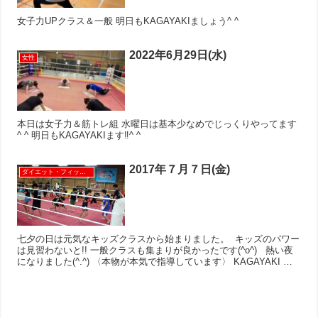
女子力UPクラス＆一般 明日もKAGAYAKIましょう^ ^
2022年6月29日(水)
女性
本日は女子力＆筋トレ組 水曜日は基本少なめでじっくりやってます
^ ^ 明日もKAGAYAKIます‼︎^ ^
2017年７月７日(金)
ダイエット・フィットネス
七夕の日は元気なキッズクラスから始まりました。 ​ キッズのパワー
は見習わないと!! 一般クラスも集まりが良かったです(^o^) ​ ​ 熱い夜
になりました(^.^) 〈本物が本気で指導しています〉 KAGAYAKI ホ
ームページ