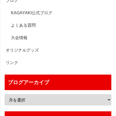
ブログ
KAGAYAKI公式ブログ
よくある質問
大会情報
オリジナルグッズ
リンク
ブログアーカイブ