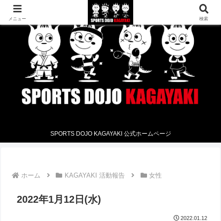
メニュー
検索
SPORTS DOJO KAGAYAKI 公式ホームページ
ホーム
KAGAYAKI 活動報告
女性
2022年1月12日(水)
2022.01.12