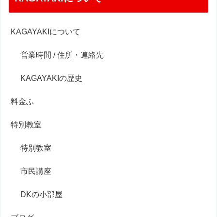
KAGAYAKIについて
営業時間 / 住所・連絡先
KAGAYAKIの歴史
料金ふ
特別教室
特別教室
市民講座
DKの小部屋