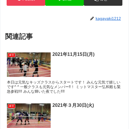
kagayaki1212
関連記事
2021年11月15日(月)
練習
本日は元気なキッズクラスからスタートです！ みんな元気で嬉しい
です^ ^ 一般クラスも元気なメンバー‼︎！ ミットマスター弘和殿も緊
急参戦‼︎‼︎ みんな輝いた夜でした‼︎‼︎
2021年３月30日(火)
練習