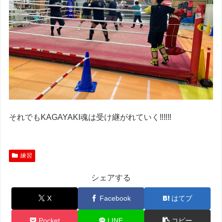
それでもKAGAYAKI魂は受け継がれていく‼︎‼︎‼︎
練習
シェアする
X
Facebook
はてブ
Pocket
LINE
コピー