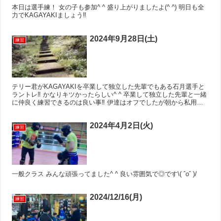
本日は選手練！ 女の子も参加^ ^ 盛り上がりましたよ(^ ^) 明日も全
力でKAGAYAKIましょう‼︎
2024年9月28日(土)
練習
テリー君がKAGAYAKIを卒業して独立した先輩でもある石月選手と
ラントレ‼︎ かなりキツかったらしい^ ^ 卒業して独立した先輩と一緒
に仲良く練習できるのは良い事‼︎ 伊達はオフでしたが朝から私用で
バタバタでした 食べ比べようと思って買い...
2024年4月2日(火)
練習
一般クラス みんな頑張ってました^ ^ 良い雰囲気で◎です\( ˆoˆ )/
2024/12/16(月)
練習