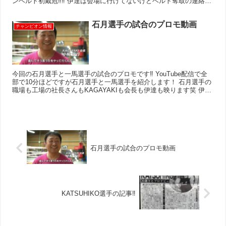
ンベルト初戴冠‼︎‼︎ 伊達は会場に行けてないけどベルト奪取の連絡を
もらった瞬間に泣きました ずっと小さい頃から頑張...
石月選手の試合のプロモ動画
チャンピオン情報
今回の石月選手と一馬選手の試合のプロモです‼︎ YouTube配信で全
部で10分ほどですが石月選手と一馬選手を紹介します！ 石月選手の
職場も工場の社長さんもKAGAYAKIも会長も伊達も映ります笑 伊達
のインタビューはともかく会長のインタビ...
石月選手の試合のプロモ動画
KATSUHIKO選手の記事‼︎