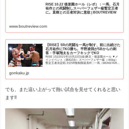
RISE 10.22 後楽園ホール（レポ）：一馬、石月
祐作との死闘制しスーパーフェザー級暫定王者
に。直樹との王者対決に意欲 | BOUTREVIEW
www.boutreview.com
【RISE】5Rの死闘を一馬が制す、前に出続けた
石月祐作にTKO勝ち。平野凌我がSBからの刺
客・手塚翔太をカーフキックでKO
RISE 1522021年10月22日(金)東京・後楽園ホール ▼メ
インイベント（第8試合）スーパーフェザー級（-60kg）
暫定王者決定戦 3分5R無制限延長R〇一馬（MONSTAR
GYM/同級1位）TKO 5R 0分42秒 ※レフェリー...
gonkaku.jp
でも、また這い上がって熱い試合を見せてくれると思い
ます‼︎