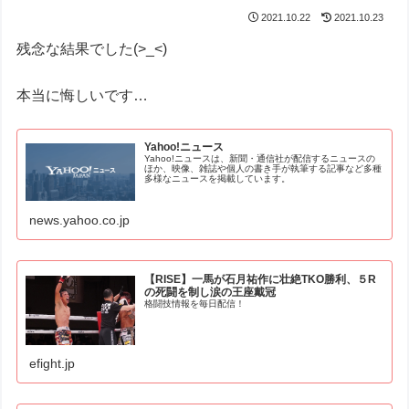
2021.10.22
2021.10.23
残念な結果でした(>_<)
本当に悔しいです…
Yahoo!ニュース
Yahoo!ニュースは、新聞・通信社が配信するニュースの
ほか、映像、雑誌や個人の書き手が執筆する記事など多種
多様なニュースを掲載しています。
news.yahoo.co.jp
【RISE】一馬が石月祐作に壮絶TKO勝利、５R
の死闘を制し涙の王座戴冠
格闘技情報を毎日配信！
efight.jp