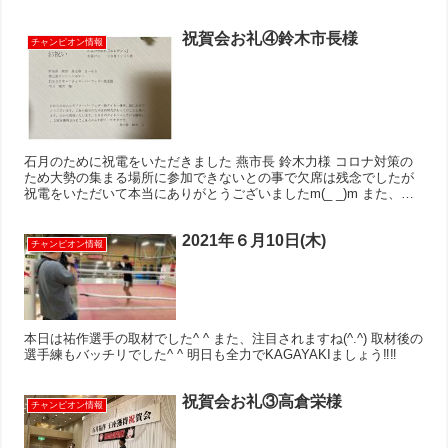
祝賀会お礼④鈴木市長様
チャンピオン情報
石月のために祝電をいただきました 燕市長 鈴木力様 コロナ対策の
ため大勢の集まる場所に参加できないとの事で欠席は残念でしたが
祝電をいただいて本当にありがとうございましたm(_ _)m また、２
本目のチャンピオンベルトを持って表敬訪問にお伺い...
2021年６月10日(木)
チャンピオン情報
本日は祐作選手の取材でした^ ^ また、注目されますね(^.^) 取材後の
選手練もバッチリでした^ ^ 明日も全力でKAGAYAKIましょう‼︎‼︎
祝賀会お礼③高倉栄様
チャンピオン情報