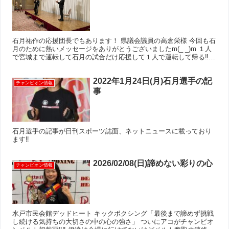
石月祐作の応援団長でもあります！ 県議会議員の高倉栄様 今回も石
月のために熱いメッセージをありがとうございましたm(_ _)m １人
で宮城まで運転して石月の試合だけ応援して１人で運転して帰る‼︎
熱い生き様にこちらも熱くなります！ お忙しい...
2022年1月24日(月)石月選手の記
チャンピオン情報
事
石月選手の記事が日刊スポーツ誌面、ネットニュースに載っており
ます‼︎
2026/02/08(日)諦めない彩りの心
チャンピオン情報
水戸市民会館デッドヒート キックボクシング「最後まで諦めず挑戦
し続ける気持ちの大切さの中の心の強さ」 ついにアコがチャンピオ