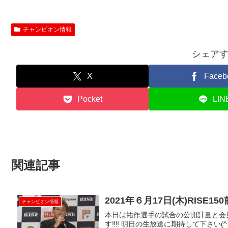
チャンピオン情報
シェア
X
Faceb
Pocket
LIN
関連記事
2021年６月17日(木)RISE15
チャンピオン情報
本日は祐作選手の試合の公開計量と会見
す‼︎‼︎ 明日の生放送に期待して下さい(^