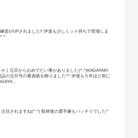
練習がUPされました‼︎ 伊達も少しミット持ちで登場しま
 ^
く元旦からおめでたい事がありました(^.^)KAGAYAKI
報誌の元旦号の裏表紙を飾りました^^ 伊達も５年ほど前に
YA...
、注目されますね(^.^) 取材後の選手練もバッチリでした^