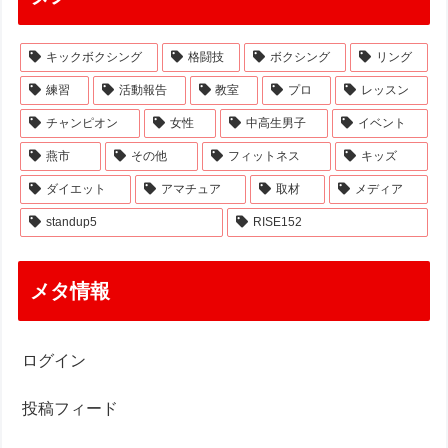
キックボクシング
格闘技
ボクシング
リング
練習
活動報告
教室
プロ
レッスン
チャンピオン
女性
中高生男子
イベント
燕市
その他
フィットネス
キッズ
ダイエット
アマチュア
取材
メディア
standup5
RISE152
メタ情報
ログイン
投稿フィード