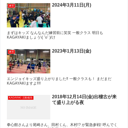
2024年3月11日(月)
練習
まずはキッズ なんなんだ練習前に笑笑 一般クラス 明日も
KAGAYAKIましょう\( ˆoˆ )/け
2023年1月13日(金)
練習
エンジョイキッズ盛り上がりました‼︎ 一般クラスも！ まだまだ
KAGAYAKIますよ‼︎‼︎
2018年12月14日(金)出稽古が来
KAGAYAKI 活動報告
て盛り上がる夜
拳心館さんより尾崎さん、田村くん、木村!? が緊急参戦! 呼んでく