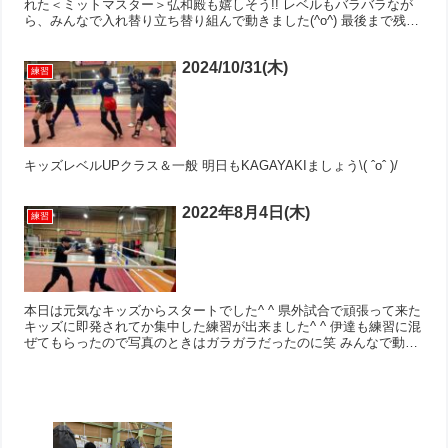
れた＜ミットマスター＞弘和殿も嬉しそう!! レベルもバラバラなが
ら、みんなで入れ替り立ち替り組んで動きました(^o^) 最後まで残っ
たメンバーで記念撮影!! １枚目の画像はK...
2024/10/31(木)
練習
キッズレベルUPクラス＆一般 明日もKAGAYAKIましょう\( ˆoˆ )/
2022年8月4日(木)
練習
本日は元気なキッズからスタートでした^ ^ 県外試合で頑張って来た
キッズに即発されてか集中した練習が出来ました^ ^ 伊達も練習に混
ぜてもらったので写真のときはガラガラだったのに笑 みんなで動い
たサイコーな夜となりました^ ^ 本物が本気で...