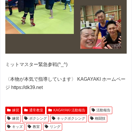
ミットマスター緊急参戦(^_^)
〈本物が本気で指導しています〉 KAGAYAKI ホームペー
ジ https://dk39.net
練習
通常教室
KAGAYAKI 活動報告
活動報告
練習
ボクシング
キックボクシング
格闘技
キッズ
教室
リング