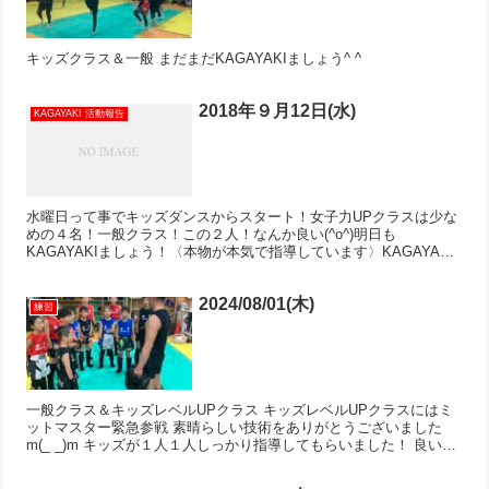
キッズクラス＆一般 まだまだKAGAYAKIましょう^ ^
2018年９月12日(水)
KAGAYAKI 活動報告
水曜日って事でキッズダンスからスタート！女子力UPクラスは少な
めの４名！一般クラス！この２人！なんか良い(^o^)明日も
KAGAYAKIましょう！〈本物が本気で指導しています〉KAGAYAKI
ホームページ
2024/08/01(木)
練習
一般クラス＆キッズレベルUPクラス キッズレベルUPクラスにはミ
ットマスター緊急参戦 素晴らしい技術をありがとうございました
m(_ _)m キッズが１人１人しっかり指導してもらいました！ 良いレ
ベルUPクラスとなりました‼︎ カツヒコくん、...