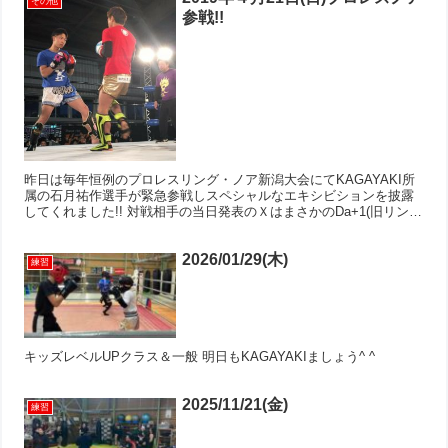
その他
参戦!!
昨日は毎年恒例のプロレスリング・ノア新潟大会にてKAGAYAKI所
属の石月祐作選手が緊急参戦しスペシャルなエキシビションを披露
してくれました!! 対戦相手の当日発表のＸはまさかのDa+1(旧リング
ネーム/アザ嵐ハマ知)選手でした!!!! 終...
2026/01/29(木)
練習
キッズレベルUPクラス＆一般 明日もKAGAYAKIましょう^ ^
2025/11/21(金)
練習