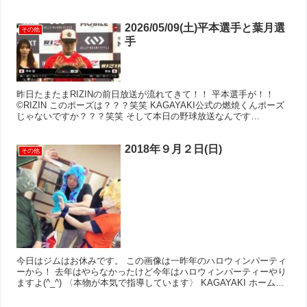
来るので待機‼︎ さぁ、...
2026/05/09(土)平本選手と葉月選
その他
手
昨日たまたまRIZINの前日放送が流れてきて！！ 平本選手が！！
©️RIZIN このポーズは？？？笑笑 KAGAYAKI公式の燃焼くんポーズ
じゃないですか？？？笑笑 そして本日の野球放送なんです
が！？！？ ホークス戦を観戦するスターダムの...
2018年９月２日(日)
その他
今日はジムはお休みです。 この画像は一昨年のハロウィンパーティ
ーから！ 去年はやらなかったけど今年はハロウィンパーティーやり
ますよ(^_^) 〈本物が本気で指導しています〉 KAGAYAKI ホームペ
ージ