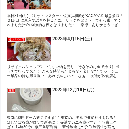
本日31日(月) 〈ミットマスター〉佐藤弘和殿がKAGAYAKI緊急参戦!!
６日(日)に東京で試合を控えたユーサックを鬼ミットで引っ張ってく
れました(^o^) 刺激的な夜となりました！ ご指導、ありがとうござい
ました<(_ _)> 帰宅し...
2023年4月15日(土)
趣味 / その他
リサイクルショップにいらない物を売りに行きそのお金で帰りにボ
ッチで行って来た！ こんな時間もたまらなく良いな^ ^ チャーシュ
ー単品の持ち帰り置いてあれば嬉しいのになぁ… 友達が飲食店をオ
ープンしたから行きたかったけどお腹いっぱいになっちゃ...
2022年12月19日(月)
練習
東京の朝‼︎ ドーム観えてます^ ^ 東京のホテルで彌彦神社を観ると
は‼︎?? ぼる塾がロケで新潟に！ 寺泊でカニも食べてた(^.^) 富士そ
ば！ 14時30分に燕三条駅到着！ 新幹線速ぇ〜(^-^) 練習生が迎えに