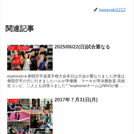
kagayaki1212
関連記事
2025/06/22(日)試合重なる
試合・遠征報告
explosion＆拳闘空手道選手権大会本日は大会が重なりました伊達は
拳闘空手の方に行きましたハルが準優勝、マーキが準決勝敗退 高校
生コンビ、二人とも頑張りました^ ^explosionチームはNAOが優
勝！！ ユウトもサポートありがと^ ...
2017年７月31日(月)
その他