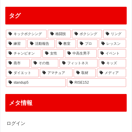
タグ
キックボクシング
格闘技
ボクシング
リング
練習
活動報告
教室
プロ
レッスン
チャンピオン
女性
中高生男子
イベント
燕市
その他
フィットネス
キッズ
ダイエット
アマチュア
取材
メディア
standup5
RISE152
メタ情報
ログイン