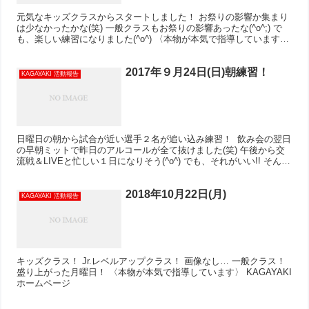
元気なキッズクラスからスタートしました！ お祭りの影響か集まり
は少なかったかな(笑) 一般クラスもお祭りの影響あったな(^o^;) で
も、楽しい練習になりました(^o^) 〈本物が本気で指導しています〉
KAGAYAKI ホームページ
2017年９月24日(日)朝練習！
KAGAYAKI 活動報告
日曜日の朝から試合が近い選手２名が追い込み練習！ ​ 飲み会の翌日
の早朝ミットで昨日のアルコールが全て抜けました(笑) 午後から交
流戦＆LIVEと忙しい１日になりそう(^o^) でも、それがいい!! そんな
人生が大好き(^_-) みんなでK...
2018年10月22日(月)
KAGAYAKI 活動報告
キッズクラス！ Jr.レベルアップクラス！ 画像なし… 一般クラス！
盛り上がった月曜日！ 〈本物が本気で指導しています〉 KAGAYAKI
ホームページ