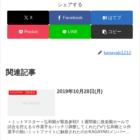
シェアする
X
Facebook
はてブ
Pocket
LINE
コピー
kagayaki1212
関連記事
2019年10月28日(月)
KAGAYAKI 活動報告
＜ミットマスター＞弘和殿が緊急参戦!! １週間後に後楽園ホールで
試合を控えるＵ作選手をバッチリ調整してくれた(^o^) 弘和殿とＵ作
選手の熱いミットファイトに触発されたのかKAGAYAKIメンバー大
盛り上がりとなりました(^-^) まだまだ...