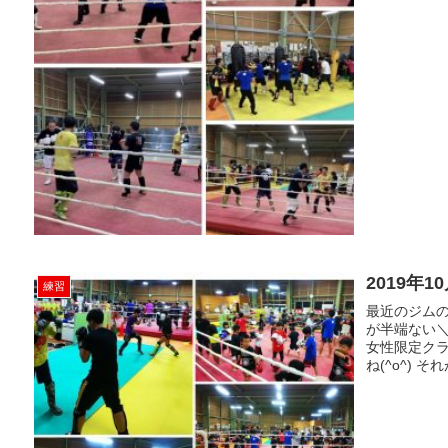
2019年
練習
最近のジムの
が半端ない＼
女性限定クラ
ね(^o^) そ