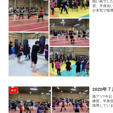
熱い夜でした
習、半身浴いろ
が本気で指導
2020年７
練習
激アツ!!今
練習、半身浴
指導しています