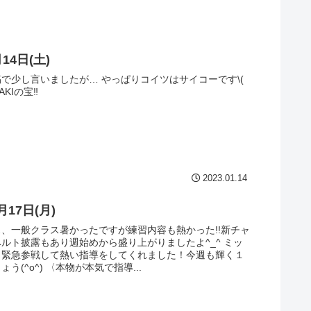
月14日(土)
で少し言いましたが… やっぱりコイツはサイコーです\(
YAKIの宝‼︎
2023.01.14
月17日(月)
、一般クラス暑かったですが練習内容も熱かった!!新チャ
ルト披露もあり週始めから盛り上がりましたよ^_^ ミッ
も緊急参戦して熱い指導をしてくれました！今週も輝く１
う(^o^) 〈本物が本気で指導...