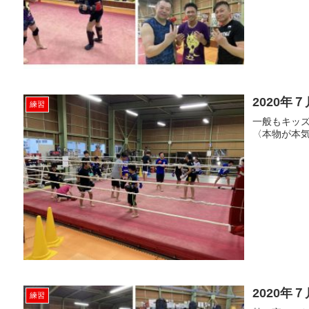
2020年７
練習
一般もキッズ
〈本物が本気
2020年７
練習