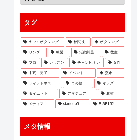
タグ
キックボクシング
格闘技
ボクシング
リング
練習
活動報告
教室
プロ
レッスン
チャンピオン
女性
中高生男子
イベント
燕市
フィットネス
その他
キッズ
ダイエット
アマチュア
取材
メディア
standup5
RISE152
メタ情報