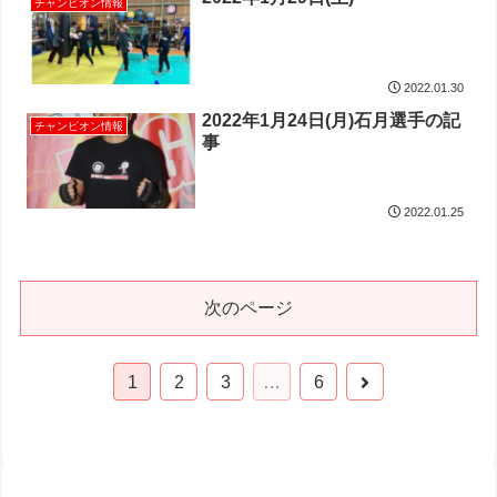
チャンピオン情報
2022.01.30
2022年1月24日(月)石月選手の記
チャンピオン情報
事
2022.01.25
次のページ
次
1
2
3
…
6
へ