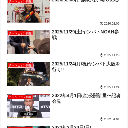
チャンピオン情報
2026.02.08
2025/11/29(土)ヤンパトNOAH参
チャンピオン情報
戦
2025.11.29
2025/11/24(月/祝)ヤンパト大阪を
チャンピオン情報
行く‼︎
2025.11.24
2022年4月1日(金)公開計量〜記者
チャンピオン情報
会見
2022.04.01
2022年2月20日(日)