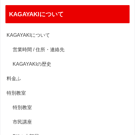
KAGAYAKIについて
KAGAYAKIについて
営業時間 / 住所・連絡先
KAGAYAKIの歴史
料金ふ
特別教室
特別教室
市民講座