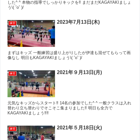
した^ ^ 本物の指導でしっかりキックを‼︎ まだまだKAGAYAKIましょ
う\( ˆoˆ )/
2023年7月13日(木)
練習
まずはキッズ 一般練習は盛り上がりしたが伊達も混ぜてもらって画
像なし 明日もKAGAYAKIましょう\( ˆoˆ )/
2021年９月13日(月)
練習
元気なキッズからスタート‼︎ 14名の参加でした^ ^ 一般クラスは入れ
替わり立ち替わりでそこそこ集まりました‼︎ 明日も全力で
KAGAYAKIましょう‼︎‼︎
2021年５月18日(火)
練習