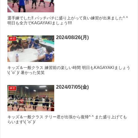
選手練でした‼︎ バッチバチに盛り上がって良い練習が出来ました^ ^
明日も全力でKAGAYAKIましょう‼︎‼︎
2024/08/26(月)
練習
キッズ＆一般クラス 練習前の楽しい時間 明日もKAGAYAKIましょう
\( ˆoˆ )/ 暑かった笑笑
2024/07/05(金)
練習
キッズ＆一般クラス テリー君が出張から復帰^ ^ また盛り上げても
らいます\( ˆoˆ )/