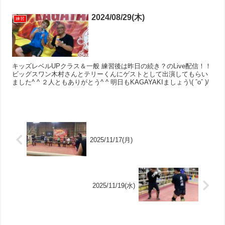
2024/08/29(木)
練習
キッズレベルUPクラス＆一般 練習後は昨日の続き？のLive配信！！
ビッグスワン木村さんとテリーくんにゲストとして出演してもらい
ました^ ^ ２人ともありがとう^ ^ 明日もKAGAYAKIましょう\( ˆoˆ )/
2025/11/17(月)
2025/11/19(水)