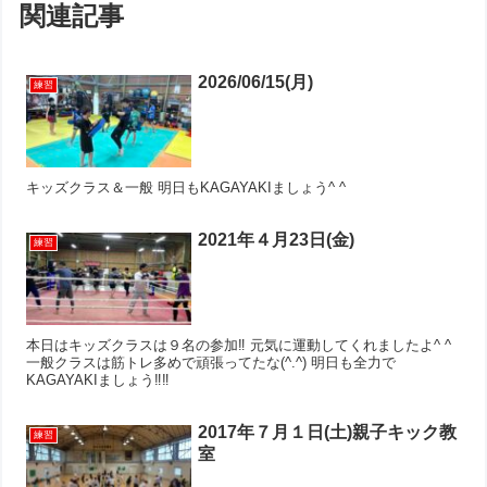
関連記事
2026/06/15(月)
練習
キッズクラス＆一般 明日もKAGAYAKIましょう^ ^
2021年４月23日(金)
練習
本日はキッズクラスは９名の参加‼︎ 元気に運動してくれましたよ^ ^
一般クラスは筋トレ多めで頑張ってたな(^.^) 明日も全力で
KAGAYAKIましょう‼︎‼︎
2017年７月１日(土)親子キック教
練習
室