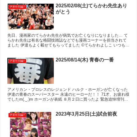
2025/02/08(土)てらかわ先生あり
伊達特別編!!
がとう
先日、漫画家のてらかわ先生が病気でお亡くなりになりました… て
らかわ先生は有名な格闘技雑誌などでも漫画コーナーを担当されて
ました 伊達もよく載せてもらってました ©️てらかわよしこ いつも伊
達は扱いが大きくて嬉しかったです^ ^ ©️てらか...
2025/08/14(木) 青春の一番
伊達特別編!!
アメリカン・プロレスのレジェンド ハルク・ホーガンが亡くなった
伊達の青春のスーパースター 永遠のヒーローだ！！ 71才、お疲れ様
でしたm(._.)m ホーガンが表紙 ８月２日に買ったよ 緊急追悼増刊号
って載ってたからさ… 買って店から出て...
2023年3月25日(土)試合前夜
伊達特別編!!