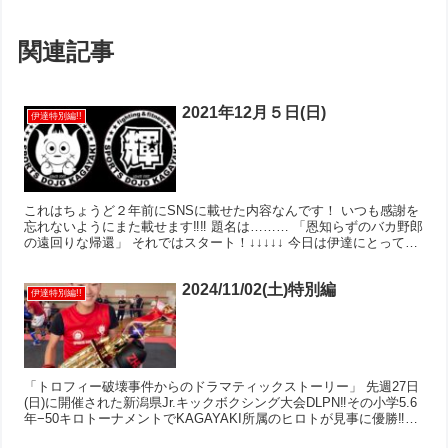
関連記事
2021年12月５日(日)
伊達特別編!!
これはちょうど２年前にSNSに載せた内容なんです！ いつも感謝を
忘れないようにまた載せます‼︎‼︎ 題名は……… 「恩知らずのバカ野郎
の遠回りな帰還」 それではスタート！↓↓↓↓↓ 今日は伊達にとって忘
れられない日になったんだよね何年も疎遠...
2024/11/02(土)特別編
伊達特別編!!
「トロフィー破壊事件からのドラマティックストーリー」 先週27日
(日)に開催された新潟県Jr.キックボクシング大会DLPN‼︎その小学5.6
年−50キロトーナメントでKAGAYAKI所属のヒロトが見事に優勝‼︎‼︎
一昨年は二階級制覇、去年...