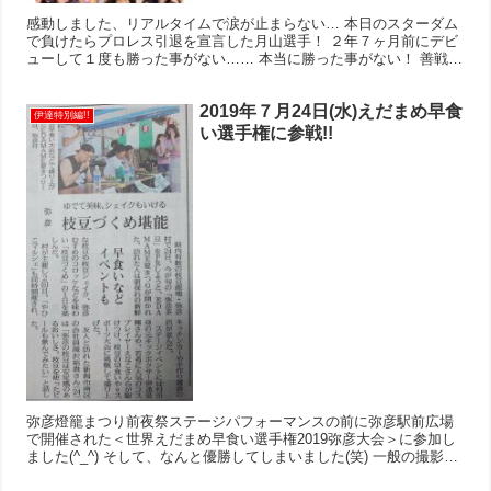
感動しました、リアルタイムで涙が止まらない… 本日のスターダム
で負けたらプロレス引退を宣言した月山選手！ ２年７ヶ月前にデビ
ューして１度も勝った事がない…… 本当に勝った事がない！ 善戦し
ても最後は負ける(＞＜) そんな月山選手の挑戦ストー...
2019年７月24日(水)えだまめ早食
伊達特別編!!
い選手権に参戦!!
弥彦燈籠まつり前夜祭ステージパフォーマンスの前に弥彦駅前広場
で開催された＜世界えだまめ早食い選手権2019弥彦大会＞に参加し
ました(^_^) そして、なんと優勝してしまいました(笑) 一般の撮影は
禁止だったため詳しくは公式サイトのケンオー・...