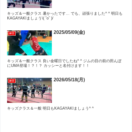
キッズ＆一般クラス 暑かったです… でも、頑張りました^ ^ 明日も
KAGAYAKIましょう\( ˆoˆ )/
2025/05/09(金)
練習
キッズ＆一般クラス 良い金曜日でしたね^ ^ ジムの目の前の田んぼ
にUMA登場！？！？ カッシーと名付けます！！
2026/05/18(月)
練習
キッズクラス＆一般 明日もKAGAYAKIましょう^ ^