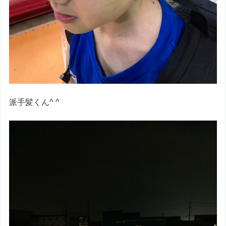
派手髪くん^ ^