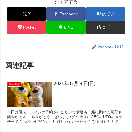
シェアする
X
Facebook
はてブ
Pocket
LINE
コピー
kagayaki1212
関連記事
2021年５月９日(日)
特別教室
本日は個人レッスンの予約をいただいて伊達も一緒に動いて気分も
爽やかです！ ありがとうございました^ ^ 帰りにGEOのUFOキャッ
チーで２つ500円でゲット！ 取りやすかったな(^ ^) 明日も全力で
KAGAYAKIましょう‼︎‼︎