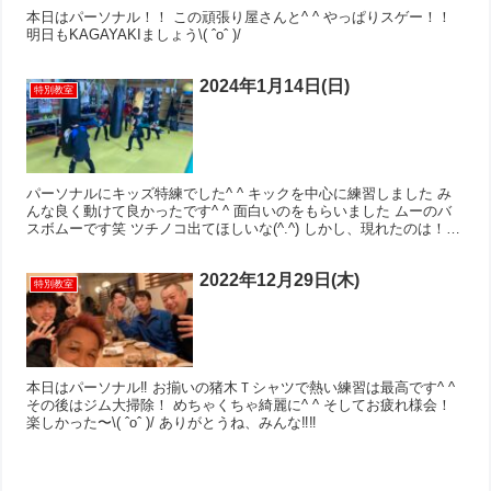
本日はパーソナル！！ この頑張り屋さんと^ ^ やっぱりスゲー！！
明日もKAGAYAKIましょう\( ˆoˆ )/
2024年1月14日(日)
特別教室
パーソナルにキッズ特練でした^ ^ キックを中心に練習しました み
んな良く動けて良かったです^ ^ 面白いのをもらいました ムーのバ
スボムーです笑 ツチノコ出てほしいな(^.^) しかし、現れたのは！？
ニンゲンでした笑笑
2022年12月29日(木)
特別教室
本日はパーソナル‼︎ お揃いの猪木Ｔシャツで熱い練習は最高です^ ^
その後はジム大掃除！ めちゃくちゃ綺麗に^ ^ そしてお疲れ様会！
楽しかった〜\( ˆoˆ )/ ありがとうね、みんな‼︎‼︎