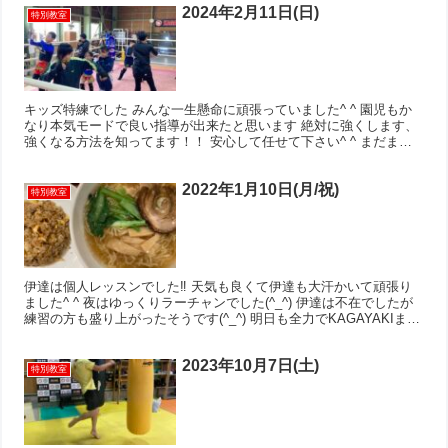
2024年2月11日(日)
特別教室
キッズ特練でした みんな一生懸命に頑張っていました^ ^ 園児もか
なり本気モードで良い指導が出来たと思います 絶対に強くします、
強くなる方法を知ってます！！ 安心して任せて下さい^ ^ まだまだ
KAGAYAKIましょう\( ˆoˆ )/ チ...
2022年1月10日(月/祝)
特別教室
伊達は個人レッスンでした‼︎ 天気も良くて伊達も大汗かいて頑張り
ました^ ^ 夜はゆっくりラーチャンでした(^_^) 伊達は不在でしたが
練習の方も盛り上がったそうです(^_^) 明日も全力でKAGAYAKIまし
ょう‼︎‼︎
2023年10月7日(土)
特別教室